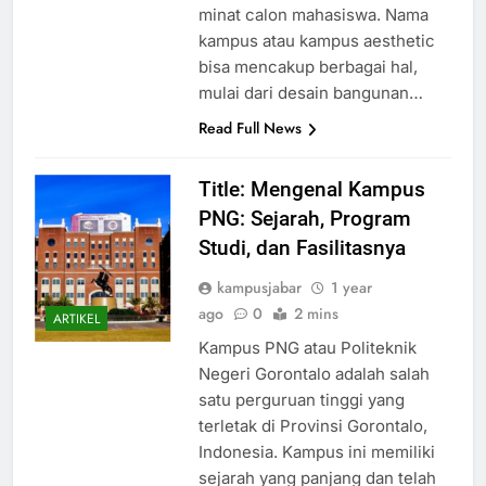
karakter unik untuk menarik
minat calon mahasiswa. Nama
kampus atau kampus aesthetic
bisa mencakup berbagai hal,
mulai dari desain bangunan…
Read Full News
Title: Mengenal Kampus
PNG: Sejarah, Program
Studi, dan Fasilitasnya
kampusjabar
1 year
ago
0
2 mins
ARTIKEL
Kampus PNG atau Politeknik
Negeri Gorontalo adalah salah
satu perguruan tinggi yang
terletak di Provinsi Gorontalo,
Indonesia. Kampus ini memiliki