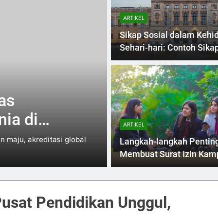
ARTIKEL
Sikap Sosial dalam Kehi
Sehari-hari: Contoh Sikap
Ke-1, 2, 3, dan 4
3 Months Ago
ARTIKEL
as
Blended Learn
ia di
Pembelajaran 
ARTIKEL
n maju, akreditasi global
Dalam zaman digital saat ini
Langkah-langkah Pentin
cara belajar tradisional mula
Membuat Surat Izin Kam
usat Pendidikan Unggul,