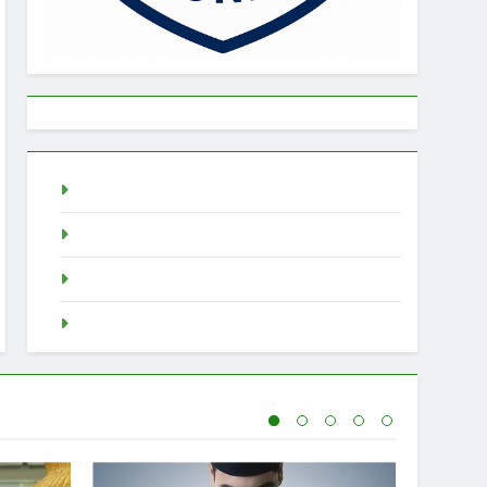
live draw singapore
Demo Slot
akun slot demo
SGP Live