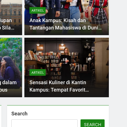
ARTIKEL
dupan
Anak Kampus: Kisah dan
 Sila
Tantangan Mahasiswa di Dunia
Pendidikan Tinggi
ARTIKEL
ing: Solusi
Ran
di Zaman Digital
Men
ARTIKEL
jel
, pendidikan melalui perubahan yang, di mana
Di dala
g dalam
Sensasi Kuliner di Kantin
i…
satu i
pus
Kampus: Tempat Favorit
Mahasiswa untuk Menikmati
Makanan Enak dan Terjangkau
Search
SEARCH