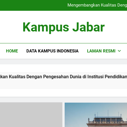
Sertifikat Industri
Mengembangkan Kualitas Dengan
Blended Lea
Rantai Blok di dalam p
Sertifikat Industri
Kampus Jabar
Mengembangkan Kualitas Dengan
Blended Lea
Rantai Blok di dalam p
HOME
DATA KAMPUS INDONESIA
LAMAN RESMI
an Pengesahan Dunia di Institusi Pendidikan
Blended 
3 Months A