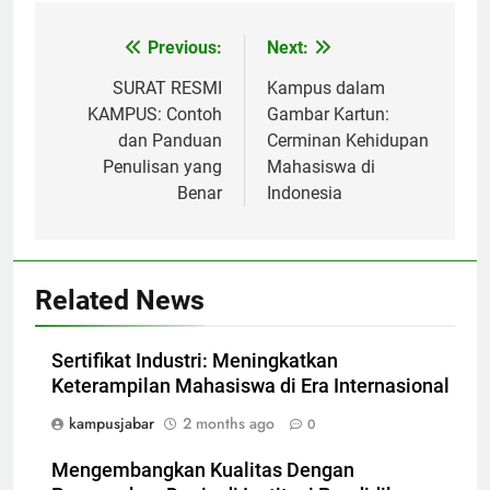
Post
Previous:
Next:
navigation
SURAT RESMI
Kampus dalam
KAMPUS: Contoh
Gambar Kartun:
dan Panduan
Cerminan Kehidupan
Penulisan yang
Mahasiswa di
Benar
Indonesia
Related News
Sertifikat Industri: Meningkatkan
Keterampilan Mahasiswa di Era Internasional
kampusjabar
2 months ago
0
Mengembangkan Kualitas Dengan