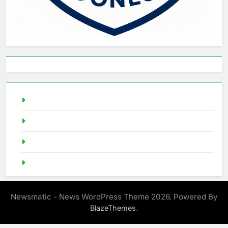
live draw singapore
Demo Slot
akun slot demo
SGP Live
Newsmatic - News WordPress Theme 2026. Powered By
.
BlazeThemes