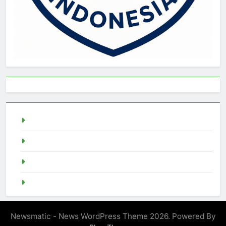
live draw singapore
Demo Slot
akun slot demo
SGP Live
Newsmatic - News WordPress Theme 2026. Powered By