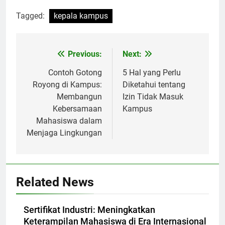
Tagged:
kepala kampus
Post
Previous:
Next:
navigation
Contoh Gotong
5 Hal yang Perlu
Royong di Kampus:
Diketahui tentang
Membangun
Izin Tidak Masuk
Kebersamaan
Kampus
Mahasiswa dalam
Menjaga Lingkungan
Related News
Sertifikat Industri: Meningkatkan
Keterampilan Mahasiswa di Era Internasional