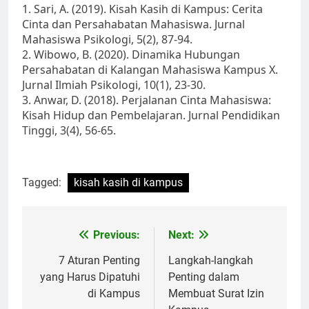
1. Sari, A. (2019). Kisah Kasih di Kampus: Cerita
Cinta dan Persahabatan Mahasiswa. Jurnal
Mahasiswa Psikologi, 5(2), 87-94.
2. Wibowo, B. (2020). Dinamika Hubungan
Persahabatan di Kalangan Mahasiswa Kampus X.
Jurnal Ilmiah Psikologi, 10(1), 23-30.
3. Anwar, D. (2018). Perjalanan Cinta Mahasiswa:
Kisah Hidup dan Pembelajaran. Jurnal Pendidikan
Tinggi, 3(4), 56-65.
Tagged:
kisah kasih di kampus
Post
Previous:
Next:
navigation
7 Aturan Penting
Langkah-langkah
yang Harus Dipatuhi
Penting dalam
di Kampus
Membuat Surat Izin