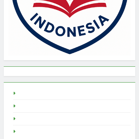
live draw singapore
Demo Slot
akun slot demo
SGP Live