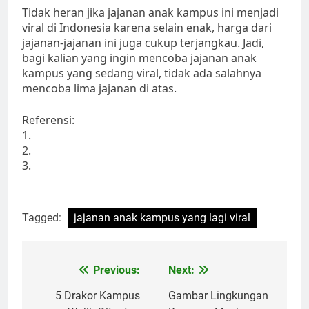
Tidak heran jika jajanan anak kampus ini menjadi
viral di Indonesia karena selain enak, harga dari
jajanan-jajanan ini juga cukup terjangkau. Jadi,
bagi kalian yang ingin mencoba jajanan anak
kampus yang sedang viral, tidak ada salahnya
mencoba lima jajanan di atas.
Referensi:
1.
2.
3.
Tagged:
jajanan anak kampus yang lagi viral
Post
Previous:
Next:
navigation
5 Drakor Kampus
Gambar Lingkungan