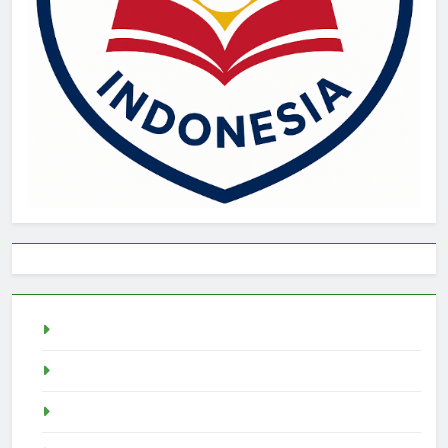
live draw singapore
Demo Slot
akun slot demo