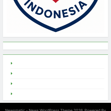
live draw singapore
Demo Slot
akun slot demo
SGP Live
Newsmatic - News WordPress Theme 2026. Powered By