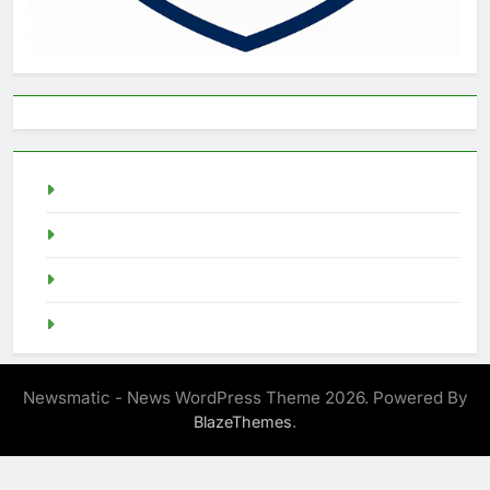
live draw singapore
Demo Slot
akun slot demo
SGP Live
Newsmatic - News WordPress Theme 2026. Powered By
.
BlazeThemes