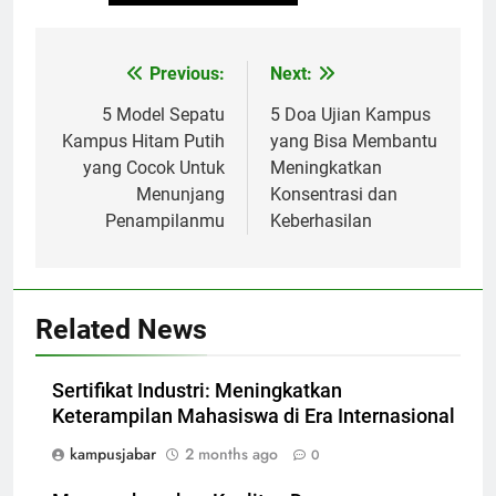
Post
Previous:
Next:
navigation
5 Model Sepatu
5 Doa Ujian Kampus
Kampus Hitam Putih
yang Bisa Membantu
yang Cocok Untuk
Meningkatkan
Menunjang
Konsentrasi dan
Penampilanmu
Keberhasilan
Related News
Sertifikat Industri: Meningkatkan
Keterampilan Mahasiswa di Era Internasional
kampusjabar
2 months ago
0