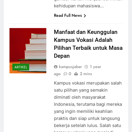
gambar kartun menjadi cerminan
kehidupan mahasiswa…
Read Full News
Manfaat dan Keunggulan
Kampus Vokasi Adalah
Pilihan Terbaik untuk Masa
Depan
kampusjabar
1 year
ARTIKEL
ago
0
2 mins
Kampus vokasi merupakan salah
satu pilihan yang semakin
diminati oleh masyarakat
Indonesia, terutama bagi mereka
yang ingin memiliki keahlian
praktis dan siap untuk langsung
bekerja setelah lulus. Salah satu