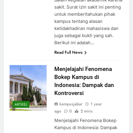
dalam kegiatan akademik karena
sakit. Surat izin sakit ini penting
untuk memberitahukan pihak
kampus tentang alasan
ketidakhadiran mahasiswa dan
juga sebagai bukti yang sah.
Berikut ini adalah…
Read Full News
Menjelajahi Fenomena
Bokep Kampus di
Indonesia: Dampak dan
Kontroversi
kampusjabar
1 year
ARTIKEL
ago
0
2 mins
Menjelajahi Fenomena Bokep
Kampus di Indonesia: Dampak