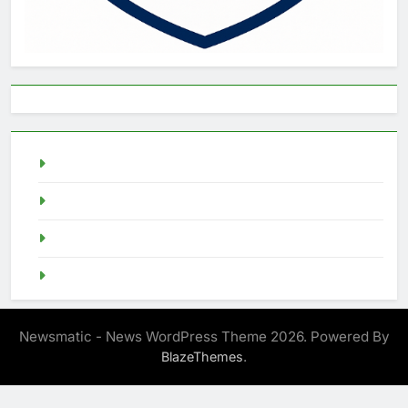
live draw singapore
Demo Slot
akun slot demo
SGP Live
Newsmatic - News WordPress Theme 2026. Powered By
.
BlazeThemes