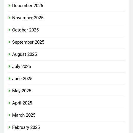
December 2025
November 2025
October 2025
September 2025
August 2025
July 2025
June 2025
May 2025
April 2025
March 2025
February 2025