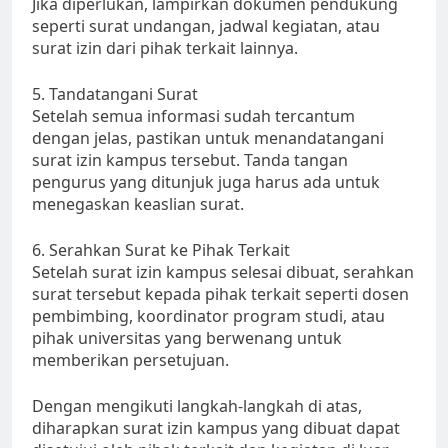
Jika diperlukan, lampirkan dokumen pendukung
seperti surat undangan, jadwal kegiatan, atau
surat izin dari pihak terkait lainnya.
5. Tandatangani Surat
Setelah semua informasi sudah tercantum
dengan jelas, pastikan untuk menandatangani
surat izin kampus tersebut. Tanda tangan
pengurus yang ditunjuk juga harus ada untuk
menegaskan keaslian surat.
6. Serahkan Surat ke Pihak Terkait
Setelah surat izin kampus selesai dibuat, serahkan
surat tersebut kepada pihak terkait seperti dosen
pembimbing, koordinator program studi, atau
pihak universitas yang berwenang untuk
memberikan persetujuan.
Dengan mengikuti langkah-langkah di atas,
diharapkan surat izin kampus yang dibuat dapat