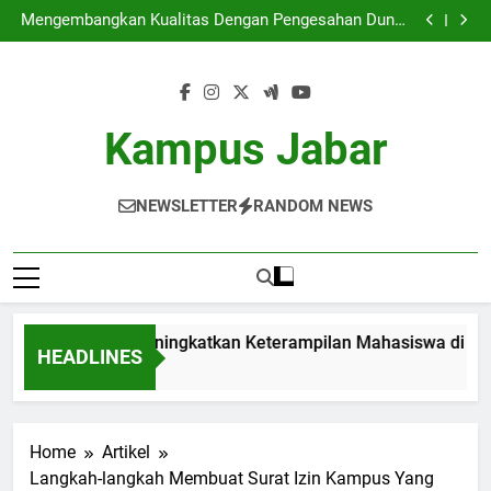
Sertifikat Industri: Meningkatkan Keterampilan
Skip
Mahasiswa di Era Internasional
Mengembangkan Kualitas Dengan Pengesahan Dunia
to
di Institusi Pendidikan
Blended Learning: Solusi Pembelajaran di Zaman
Digital
Rantai Blok di dalam pendidikan: Menciptakan
content
Transaksi yang jelas
Sertifikat Industri: Meningkatkan Keterampilan
Mahasiswa di Era Internasional
Mengembangkan Kualitas Dengan Pengesahan Dunia
di Institusi Pendidikan
Blended Learning: Solusi Pembelajaran di Zaman
Kampus Jabar
Digital
Rantai Blok di dalam pendidikan: Menciptakan
Transaksi yang jelas
NEWSLETTER
RANDOM NEWS
ifikat Industri: Meningkatkan Keterampilan Mahasiswa di Era I
HEADLINES
ths Ago
Home
Artikel
Langkah-langkah Membuat Surat Izin Kampus Yang