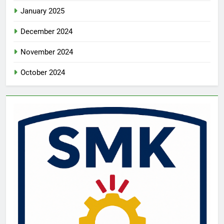
January 2025
December 2024
November 2024
October 2024