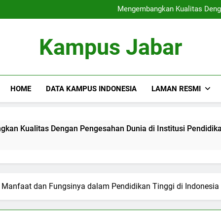
Sertifikat Industri
Mengembangkan Kualitas Dengan
Blended Lea
Rantai Blok di dalam p
Sertifikat Industri
Kampus Jabar
Mengembangkan Kualitas Dengan
Blended Lea
Rantai Blok di dalam p
HOME
DATA KAMPUS INDONESIA
LAMAN RESMI
 Dengan Pengesahan Dunia di Institusi Pendidikan
Ble
3 Mo
 Manfaat dan Fungsinya dalam Pendidikan Tinggi di Indonesia