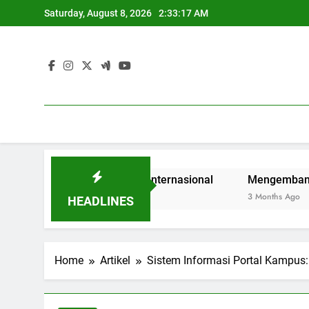
Skip
Saturday, August 8, 2026
2:33:18 AM
to
content
Mahasiswa di Era Internasional
Mengembangkan Kualitas
3 Months Ago
HEADLINES
Home
Artikel
Sistem Informasi Portal Kampus: