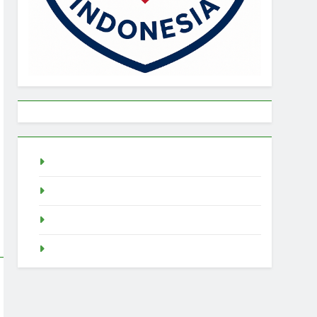
live draw singapore
Demo Slot
akun slot demo
SGP Live