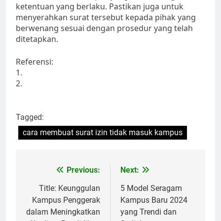
ketentuan yang berlaku. Pastikan juga untuk
menyerahkan surat tersebut kepada pihak yang
berwenang sesuai dengan prosedur yang telah
ditetapkan.
Referensi:
1.
2.
Tagged:
cara membuat surat izin tidak masuk kampus
Post
Previous:
Next:
navigation
Title: Keunggulan
5 Model Seragam
Kampus Penggerak
Kampus Baru 2024
dalam Meningkatkan
yang Trendi dan