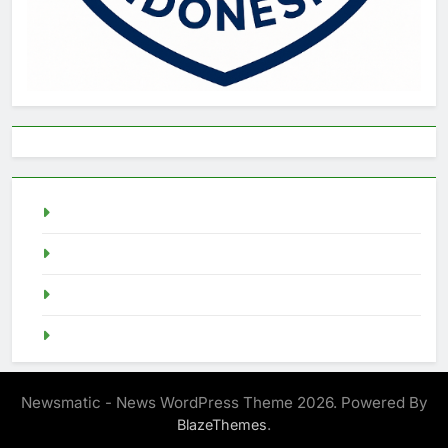
live draw singapore
Demo Slot
akun slot demo
SGP Live
Newsmatic - News WordPress Theme 2026. Powered By
.
BlazeThemes