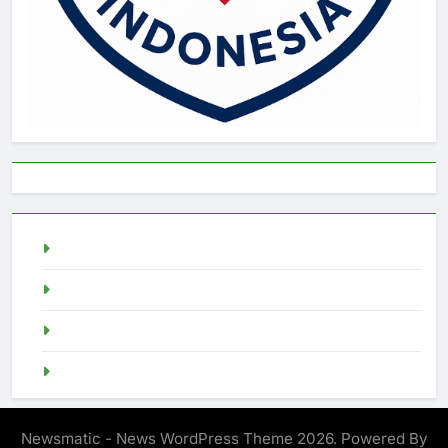
live draw singapore
Demo Slot
akun slot demo
SGP Live
Newsmatic - News WordPress Theme 2026. Powered By