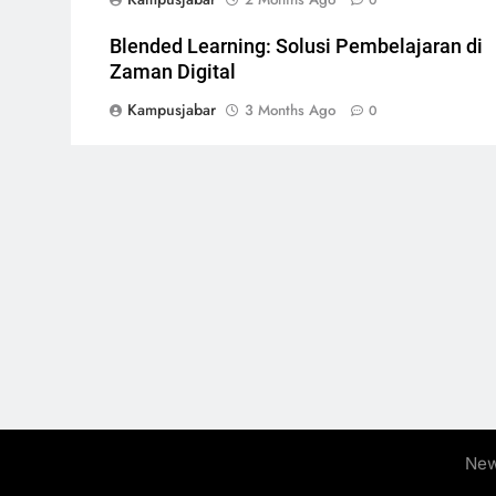
0
Blended Learning: Solusi Pembelajaran di
Zaman Digital
Kampusjabar
3 Months Ago
0
New