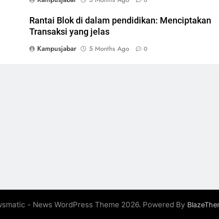
0
Rantai Blok di dalam pendidikan: Menciptakan
Transaksi yang jelas
Kampusjabar
5 Months Ago
0
smatic - News WordPress Theme 2026. Powered By
BlazeThe