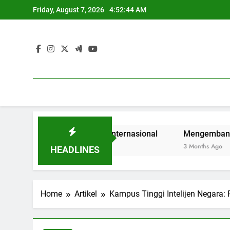
Skip
Friday, August 7, 2026
4:52:45 AM
to
content
 Mahasiswa di Era Internasional
Mengembangkan Kualita
3 Months Ago
HEADLINES
Home
Artikel
Kampus Tinggi Intelijen Negara: 