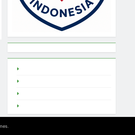
live draw singapore
Demo Slot
akun slot demo
SGP Live
.
mes