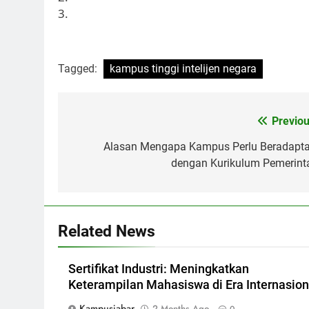
3.
Tagged:
kampus tinggi intelijen negara
Post
Previou
navigation
Alasan Mengapa Kampus Perlu Beradapta
dengan Kurikulum Pemerint
Related News
Sertifikat Industri: Meningkatkan
Keterampilan Mahasiswa di Era Internasion
Kampusjabar
2 Months Ago