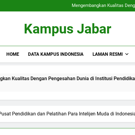
Sertifikat Industri
Mengembangkan Kualitas Dengan
Blended Lea
Rantai Blok di dalam p
Sertifikat Industri
Kampus Jabar
Mengembangkan Kualitas Dengan
Blended Lea
Rantai Blok di dalam p
HOME
DATA KAMPUS INDONESIA
LAMAN RESMI
s Dengan Pengesahan Dunia di Institusi Pendidikan
Bl
3 M
Pusat Pendidikan dan Pelatihan Para Intelijen Muda di Indonesi