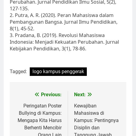
Perubahan. Jurnal Pendidikan Ilmu Sosial, 5(2),
127-135.
2. Putra, A. R. (2020). Peran Mahasiswa dalam
Pembangunan Bangsa. Jurnal Ilmu Pendidikan,
8(1), 45-52.
3. Pradana, B. (2019). Revolusi Mahasiswa
Indonesia: Menjadi Kekuatan Perubahan. Jurnal
Kebijakan Pendidikan, 3(1), 78-86.
Tagged:
logo kampus penggerak
Post
Previous:
Next:
navigation
Peringatan Poster
Kewajiban
Bullying di Kampus:
Mahasiswa di
Mengapa Kita Harus
Kampus: Pentingnya
Berhenti Mencibir
Disiplin dan
Orang Lain
Tanggung Jawab