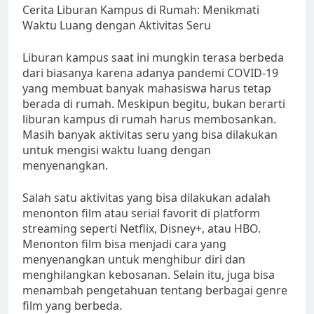
Cerita Liburan Kampus di Rumah: Menikmati
Waktu Luang dengan Aktivitas Seru
Liburan kampus saat ini mungkin terasa berbeda
dari biasanya karena adanya pandemi COVID-19
yang membuat banyak mahasiswa harus tetap
berada di rumah. Meskipun begitu, bukan berarti
liburan kampus di rumah harus membosankan.
Masih banyak aktivitas seru yang bisa dilakukan
untuk mengisi waktu luang dengan
menyenangkan.
Salah satu aktivitas yang bisa dilakukan adalah
menonton film atau serial favorit di platform
streaming seperti Netflix, Disney+, atau HBO.
Menonton film bisa menjadi cara yang
menyenangkan untuk menghibur diri dan
menghilangkan kebosanan. Selain itu, juga bisa
menambah pengetahuan tentang berbagai genre
film yang berbeda.