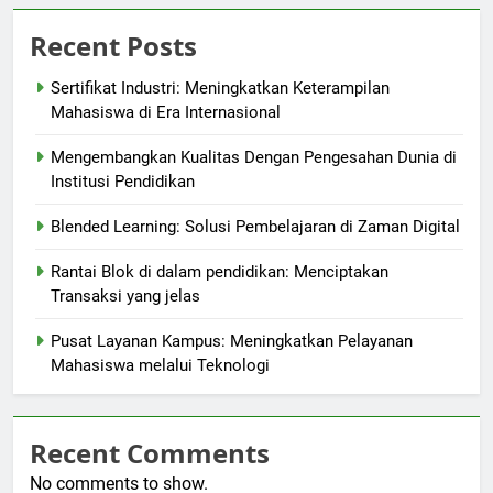
Recent Posts
Sertifikat Industri: Meningkatkan Keterampilan
Mahasiswa di Era Internasional
Mengembangkan Kualitas Dengan Pengesahan Dunia di
Institusi Pendidikan
Blended Learning: Solusi Pembelajaran di Zaman Digital
Rantai Blok di dalam pendidikan: Menciptakan
Transaksi yang jelas
Pusat Layanan Kampus: Meningkatkan Pelayanan
Mahasiswa melalui Teknologi
Recent Comments
No comments to show.