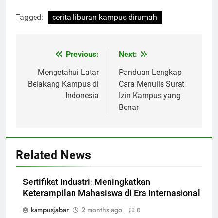
Tagged:
cerita liburan kampus dirumah
Post
Previous:
Next:
navigation
Mengetahui Latar
Panduan Lengkap
Belakang Kampus di
Cara Menulis Surat
Indonesia
Izin Kampus yang
Benar
Related News
Sertifikat Industri: Meningkatkan
Keterampilan Mahasiswa di Era Internasional
kampusjabar
2 months ago
0