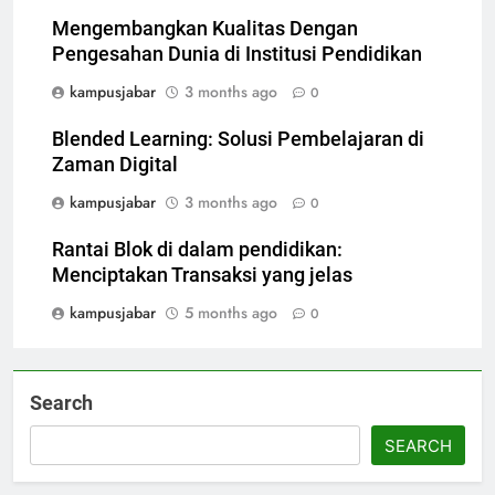
Mengembangkan Kualitas Dengan
Pengesahan Dunia di Institusi Pendidikan
kampusjabar
3 months ago
0
Blended Learning: Solusi Pembelajaran di
Zaman Digital
kampusjabar
3 months ago
0
Rantai Blok di dalam pendidikan:
Menciptakan Transaksi yang jelas
kampusjabar
5 months ago
0
Search
SEARCH