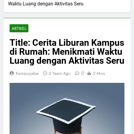
Waktu Luang dengan Aktivitas Seru
ARTIKEL
Title: Cerita Liburan Kampus
di Rumah: Menikmati Waktu
Luang dengan Aktivitas Seru
0
Kampusjabar
2 Years Ago
2 Mins