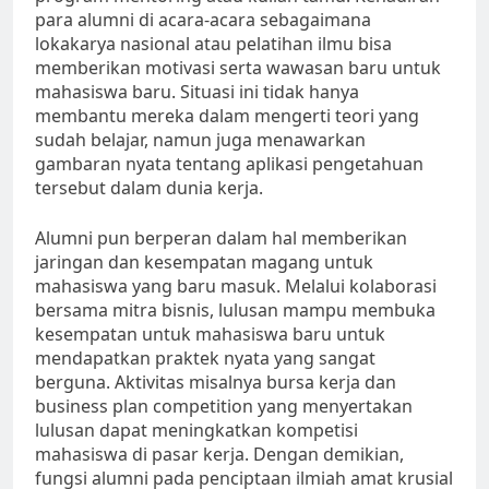
para alumni di acara-acara sebagaimana
lokakarya nasional atau pelatihan ilmu bisa
memberikan motivasi serta wawasan baru untuk
mahasiswa baru. Situasi ini tidak hanya
membantu mereka dalam mengerti teori yang
sudah belajar, namun juga menawarkan
gambaran nyata tentang aplikasi pengetahuan
tersebut dalam dunia kerja.
Alumni pun berperan dalam hal memberikan
jaringan dan kesempatan magang untuk
mahasiswa yang baru masuk. Melalui kolaborasi
bersama mitra bisnis, lulusan mampu membuka
kesempatan untuk mahasiswa baru untuk
mendapatkan praktek nyata yang sangat
berguna. Aktivitas misalnya bursa kerja dan
business plan competition yang menyertakan
lulusan dapat meningkatkan kompetisi
mahasiswa di pasar kerja. Dengan demikian,
fungsi alumni pada penciptaan ilmiah amat krusial