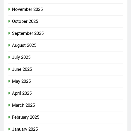
November 2025
October 2025
September 2025
August 2025
July 2025
June 2025
May 2025
April 2025
March 2025
February 2025
January 2025