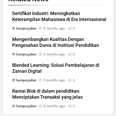
Sertifikat Industri: Meningkatkan
Keterampilan Mahasiswa di Era Internasional
kampusjabar
2 months ago
0
Mengembangkan Kualitas Dengan
Pengesahan Dunia di Institusi Pendidikan
kampusjabar
3 months ago
0
Blended Learning: Solusi Pembelajaran di
Zaman Digital
kampusjabar
3 months ago
0
Rantai Blok di dalam pendidikan:
Menciptakan Transaksi yang jelas
kampusjabar
5 months ago
0