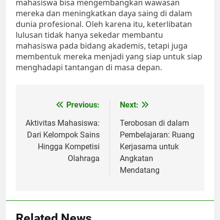
mahasiswa bisa mengembangkan wawasan
mereka dan meningkatkan daya saing di dalam
dunia profesional. Oleh karena itu, keterlibatan
lulusan tidak hanya sekedar membantu
mahasiswa pada bidang akademis, tetapi juga
membentuk mereka menjadi yang siap untuk siap
menghadapi tantangan di masa depan.
Post
Previous:
Next:
navigation
Aktivitas Mahasiswa:
Terobosan di dalam
Dari Kelompok Sains
Pembelajaran: Ruang
Hingga Kompetisi
Kerjasama untuk
Olahraga
Angkatan
Mendatang
Related News