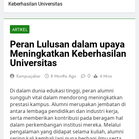
Keberhasilan Universitas
ARTIKEL
Peran Lulusan dalam upaya
Meningkatkan Keberhasilan
Universitas
0
Kampusjabar
8 Months Ago
4 Mins
Di dalam dunia edukasi tinggi, peran alumni
sungguh vital dalam mendorong meningkatkan
prestasi kampus. Alumni merupakan jembatan di
antara lembaga pendidikan dan industri kerja,
serta memberikan kontribusi pada beragam hal
dalam perkembangan institusi mereka. Melalui
pengalaman yang didapat selama kuliah, alumni
sering kali kembali lagi guna berbagi ilmu serta