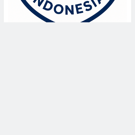
live draw singapore
Demo Slot
akun slot demo
SGP Live
Newsmatic - News WordPress Theme 2026. Powered By
.
BlazeThemes