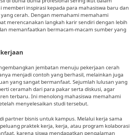
sil di dunia dunia profesional sering ikut dalam
ni memberi inspirasi kepada para mahasiswa baru dan
rir yang cerah. Dengan memahami memahami
t merencanakan langkah karir sendiri dengan lebih
kan, dan memanfaatkan bermacam-macam sumber yang
kerjaan
mengembangkan jembatan menuju pekerjaan cerah
nya menjadi contoh yang berhasil, melainkan juga
an yang sangat bermanfaat. Sejumlah lulusan yang
rti ceramah dari para pakar serta diskusi, agar
n tren terbaru. Ini menolong mahasiswa memahami
etelah menyelesaikan studi tersebut.
adi partner bisnis untuk kampus. Melalui kerja sama
eluang praktek kerja, kerja, atau program kolaborasi
manfaat, karena siswa mendapatkan pengalaman