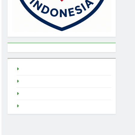
live draw singapore
Demo Slot
akun slot demo
SGP Live