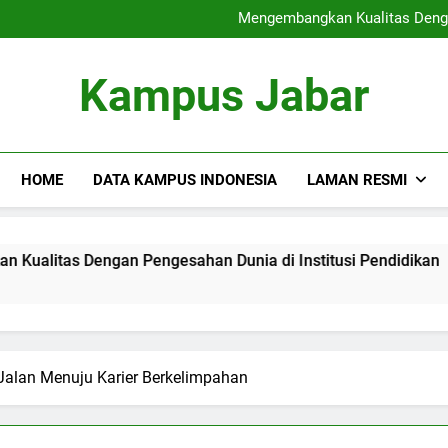
Sertifikat Industri
Mengembangkan Kualitas Dengan
Blended Lea
Rantai Blok di dalam p
Sertifikat Industri
Kampus Jabar
Mengembangkan Kualitas Dengan
Blended Lea
Rantai Blok di dalam p
HOME
DATA KAMPUS INDONESIA
LAMAN RESMI
engan Pengesahan Dunia di Institusi Pendidikan
Blend
3 Mont
alan Menuju Karier Berkelimpahan