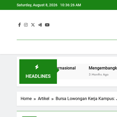
Skip
Saturday, August 8, 2026
10:36:27 AM
to
content
ahasiswa di Era Internasional
Mengembangkan Kualitas D
3 Months Ago
HEADLINES
Home
Artikel
Bursa Lowongan Kerja Kampus: J