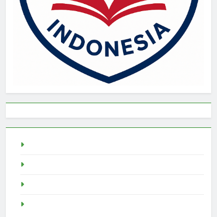
live draw singapore
Demo Slot
akun slot demo
SGP Live