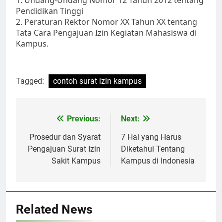
1. Undang-Undang Nomor 12 Tahun 2012 tentang
Pendidikan Tinggi
2. Peraturan Rektor Nomor XX Tahun XX tentang
Tata Cara Pengajuan Izin Kegiatan Mahasiswa di
Kampus.
Tagged:
contoh surat izin kampus
Post
Previous:
Next:
navigation
Prosedur dan Syarat
7 Hal yang Harus
Pengajuan Surat Izin
Diketahui Tentang
Sakit Kampus
Kampus di Indonesia
Related News