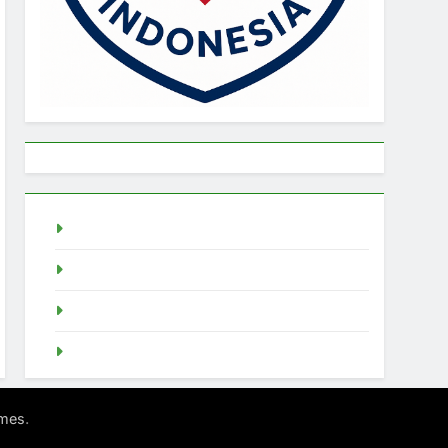
live draw singapore
Demo Slot
akun slot demo
SGP Live
.
mes