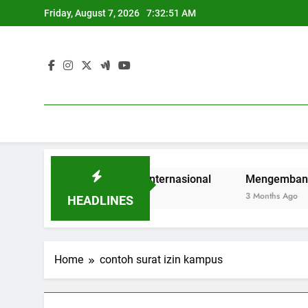
Skip
Friday, August 7, 2026
7:32:51 AM
to
content
an Mahasiswa di Era Internasional
Mengembangkan Kualit
3 Months Ago
HEADLINES
Home
contoh surat izin kampus