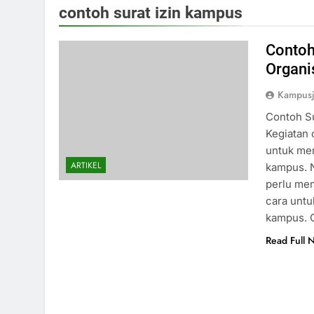
contoh surat izin kampus
Contoh
Organi
Kampusj
Contoh Su
Kegiatan 
untuk me
ARTIKEL
kampus. 
perlu mem
cara untu
kampus. C
Read Full 