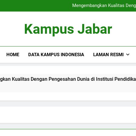
Sertifikat Industri
Mengembangkan Kualitas Dengan
Blended Lea
Rantai Blok di dalam p
Sertifikat Industri
Kampus Jabar
Mengembangkan Kualitas Dengan
Blended Lea
Rantai Blok di dalam p
HOME
DATA KAMPUS INDONESIA
LAMAN RESMI
as Dengan Pengesahan Dunia di Institusi Pendidikan
B
3