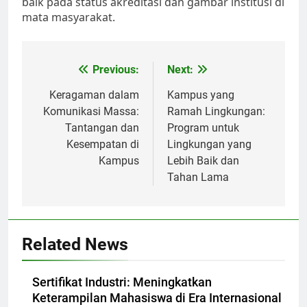
baik pada status akreditasi dan gambar institusi di
mata masyarakat.
Post
Previous:
Next:
navigation
Keragaman dalam
Kampus yang
Komunikasi Massa:
Ramah Lingkungan:
Tantangan dan
Program untuk
Kesempatan di
Lingkungan yang
Kampus
Lebih Baik dan
Tahan Lama
Related News
Sertifikat Industri: Meningkatkan
Keterampilan Mahasiswa di Era Internasional