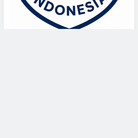
live draw singapore
Demo Slot
akun slot demo
SGP Live
Newsmatic - News WordPress Theme 2026. Powered By
.
BlazeThemes