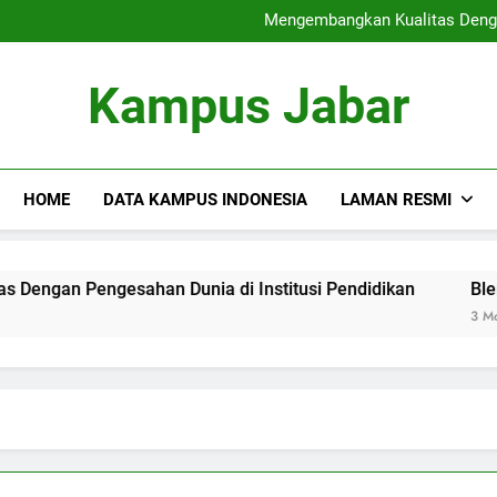
Sertifikat Industri
Mengembangkan Kualitas Dengan
Blended Lea
Rantai Blok di dalam p
Sertifikat Industri
Kampus Jabar
Mengembangkan Kualitas Dengan
Blended Lea
Rantai Blok di dalam p
HOME
DATA KAMPUS INDONESIA
LAMAN RESMI
gesahan Dunia di Institusi Pendidikan
Blended Learnin
3 Months Ago