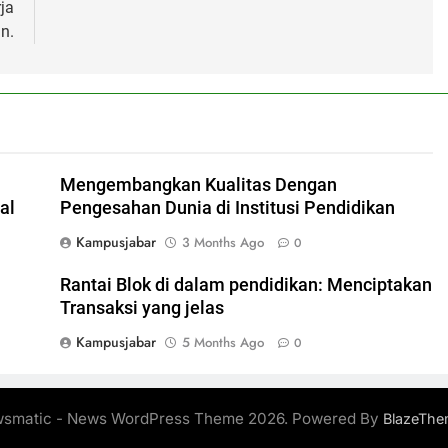
ja
n.
Mengembangkan Kualitas Dengan
al
Pengesahan Dunia di Institusi Pendidikan
Kampusjabar
3 Months Ago
0
Rantai Blok di dalam pendidikan: Menciptakan
Transaksi yang jelas
Kampusjabar
5 Months Ago
0
smatic - News WordPress Theme 2026. Powered By
BlazeThe