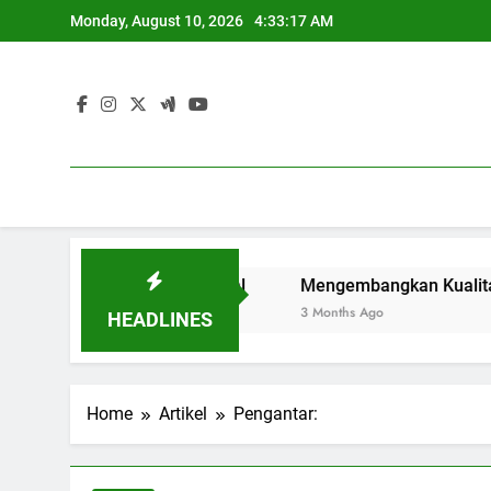
Skip
Monday, August 10, 2026
4:33:17 AM
to
content
i Era Internasional
Mengembangkan Kualitas Dengan Pen
3 Months Ago
HEADLINES
Home
Artikel
Pengantar: