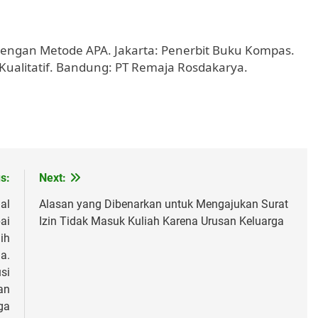
h dengan Metode APA. Jakarta: Penerbit Buku Kompas.
n Kualitatif. Bandung: PT Remaja Rosdakarya.
s:
Next:
al
Alasan yang Dibenarkan untuk Mengajukan Surat
ai
Izin Tidak Masuk Kuliah Karena Urusan Keluarga
ih
a.
si
an
ga