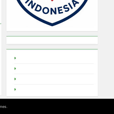
live draw singapore
Demo Slot
akun slot demo
SGP Live
.
mes