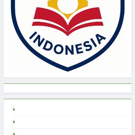
live draw singapore
Demo Slot
akun slot demo