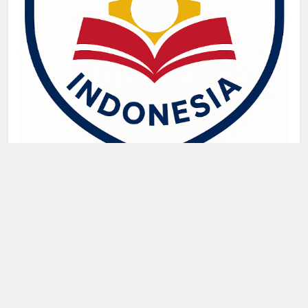
live draw singapore
Demo Slot
akun slot demo