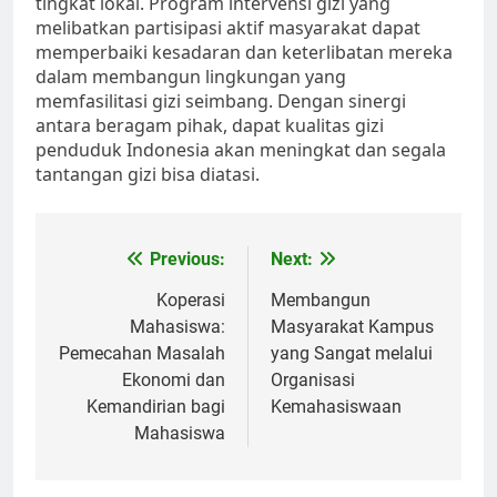
tingkat lokal. Program intervensi gizi yang
melibatkan partisipasi aktif masyarakat dapat
memperbaiki kesadaran dan keterlibatan mereka
dalam membangun lingkungan yang
memfasilitasi gizi seimbang. Dengan sinergi
antara beragam pihak, dapat kualitas gizi
penduduk Indonesia akan meningkat dan segala
tantangan gizi bisa diatasi.
Post
Previous:
Next:
navigation
Koperasi
Membangun
Mahasiswa:
Masyarakat Kampus
Pemecahan Masalah
yang Sangat melalui
Ekonomi dan
Organisasi
Kemandirian bagi
Kemahasiswaan
Mahasiswa