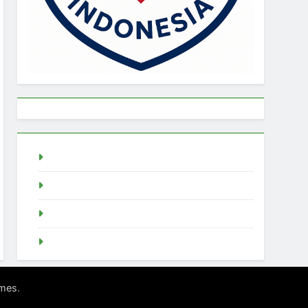
live draw singapore
Demo Slot
akun slot demo
SGP Live
.
mes