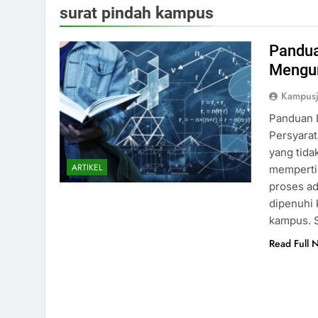
surat pindah kampus
Pandua
Mengur
Kampusj
Panduan 
Persyara
yang tida
ARTIKEL
memperti
proses ad
dipenuhi 
kampus. 
Read Full 