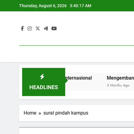
Skip
Thursday, August 6, 2026
3:40:18 AM
to
content
n Mahasiswa di Era Internasional
Mengembangkan Kualita
3 Months Ago
HEADLINES
Home
surat pindah kampus