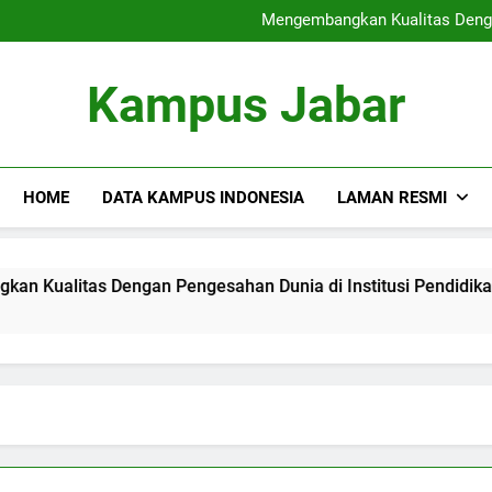
Sertifikat Industri
Mengembangkan Kualitas Dengan
Blended Lea
Rantai Blok di dalam p
Sertifikat Industri
Kampus Jabar
Mengembangkan Kualitas Dengan
Blended Lea
Rantai Blok di dalam p
HOME
DATA KAMPUS INDONESIA
LAMAN RESMI
s Dengan Pengesahan Dunia di Institusi Pendidikan
Bl
3 