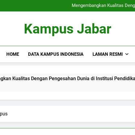
Sertifikat Industri
Mengembangkan Kualitas Dengan
Blended Lea
Rantai Blok di dalam p
Sertifikat Industri
Kampus Jabar
Mengembangkan Kualitas Dengan
Blended Lea
Rantai Blok di dalam p
HOME
DATA KAMPUS INDONESIA
LAMAN RESMI
as Dengan Pengesahan Dunia di Institusi Pendidikan
B
3 
mpus