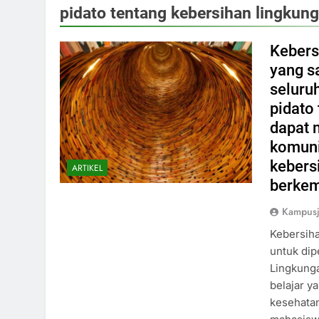
pidato tentang kebersihan lingku
Kebers
yang s
seluru
pidato
dapat 
komuni
kebers
ARTIKEL
berke
Kampusj
Kebersih
untuk dip
Lingkung
belajar y
kesehata