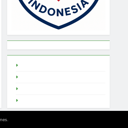
live draw singapore
Demo Slot
akun slot demo
SGP Live
.
mes