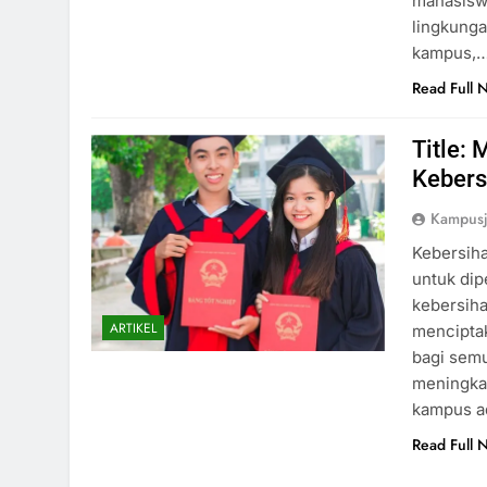
mahasiswa
lingkunga
kampus,
Read Full 
Title:
Kebers
Kampusj
Kebersih
untuk dip
kebersiha
ARTIKEL
menciptak
bagi semu
meningka
kampus ad
Read Full 