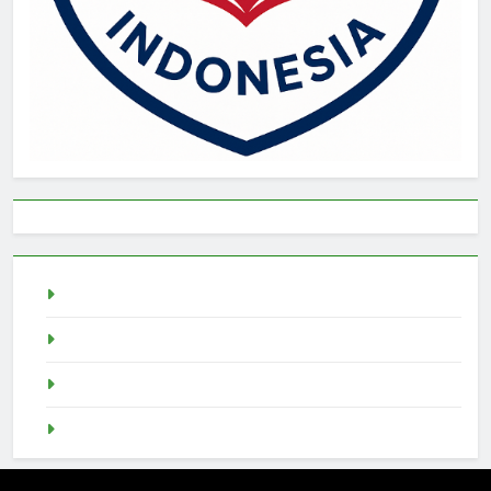
live draw singapore
Demo Slot
akun slot demo
SGP Live