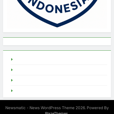
live draw singapore
Demo Slot
akun slot demo
SGP Live
Newsmatic - News WordPress Theme 2026. Powered By
.
BlazeThemes