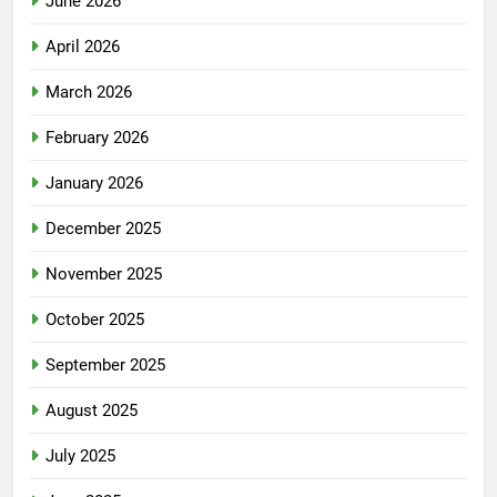
June 2026
April 2026
March 2026
February 2026
January 2026
December 2025
November 2025
October 2025
September 2025
August 2025
July 2025