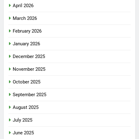
April 2026
March 2026
February 2026
January 2026
December 2025
November 2025
October 2025
September 2025
August 2025
July 2025
June 2025