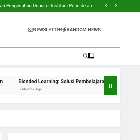
: Meningkatkan Keterampilan Mahasiswa di Era
Internasional
 Pengesahan Dunia di Institusi Pendidikan
rning: Solusi Pembelajaran di Zaman Digital
endidikan: Menciptakan Transaksi yang jelas
: Meningkatkan Keterampilan Mahasiswa di Era
Internasional
 Pengesahan Dunia di Institusi Pendidikan
NEWSLETTER
RANDOM NEWS
rning: Solusi Pembelajaran di Zaman Digital
endidikan: Menciptakan Transaksi yang jelas
lended Learning: Solusi Pembelajaran di Zaman Digital
Months Ago