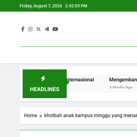
Skip
Friday, August 7, 2026
2:42:03 PM
to
content
an Mahasiswa di Era Internasional
Mengembangkan Kualit
3 Months Ago
HEADLINES
Home
khotbah anak kampus minggu yang menar