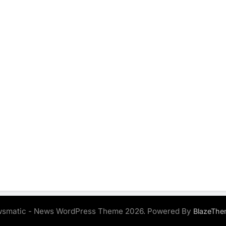
smatic - News WordPress Theme 2026. Powered By
BlazeThe