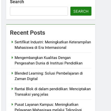
Search
SEARCH
Recent Posts
Sertifikat Industri: Meningkatkan Keterampilan
Mahasiswa di Era Internasional
Mengembangkan Kualitas Dengan
Pengesahan Dunia di Institusi Pendidikan
Blended Learning: Solusi Pembelajaran di
Zaman Digital
Rantai Blok di dalam pendidikan: Menciptakan
Transaksi yang jelas
Pusat Layanan Kampus: Meningkatkan
Pelayanan Mahasiswa melalui Teknologi