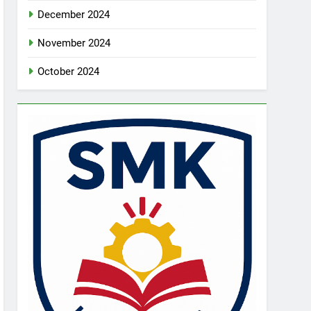
December 2024
November 2024
October 2024