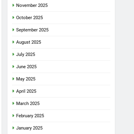
November 2025
October 2025
September 2025
August 2025
July 2025
June 2025
May 2025
April 2025
March 2025
February 2025
January 2025