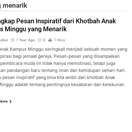
 menarik
gkap Pesan Inspiratif dari Khotbah Anak
 Minggu yang Menarik
abar
1 Year Ago
0
1 Mins
Anak Kampus Minggu seringkali menjadi sebuah momen yang
pirasi bagi jemaat gereja. Pesan-pesan yang disampaikan
 pembicara muda ini tidak hanya memotivasi, tetapi juga
an pandangan baru tentang iman dan kehidupan sehari-hari.
u pesan inspiratif yang bisa kita ambil dari khotbah Anak
inggu adalah tentang pentingnya kesabaran dan ketekunan
News