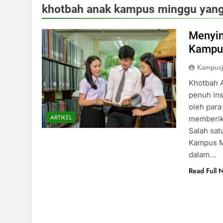
khotbah anak kampus minggu yang
Menyin
Kampus
Kampusj
Khotbah 
penuh ins
oleh para
ARTIKEL
memberik
Salah sat
Kampus M
dalam…
Read Full 