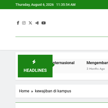
Skip
Thursday, August 6, 2026
11:35:54 AM
to
content
an Mahasiswa di Era Internasional
Mengembangkan Kualit
3 Months Ago
HEADLINES
Home
kewajiban di kampus