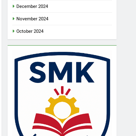
December 2024
November 2024
October 2024