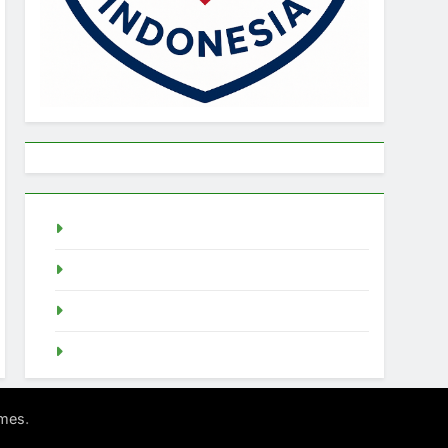
live draw singapore
Demo Slot
akun slot demo
SGP Live
.
mes