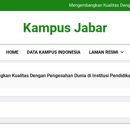
Sertifikat Industri
Mengembangkan Kualitas Dengan
Blended Lea
Rantai Blok di dalam p
Sertifikat Industri
Kampus Jabar
Mengembangkan Kualitas Dengan
Blended Lea
Rantai Blok di dalam p
HOME
DATA KAMPUS INDONESIA
LAMAN RESMI
as Dengan Pengesahan Dunia di Institusi Pendidikan
B
3