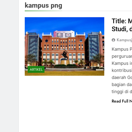
kampus png
Title:
Studi, 
Kampusj
Kampus PN
perguruan
Kampus in
ARTIKEL
kontribu
daerah Go
bagian da
tinggi di
Read Full 