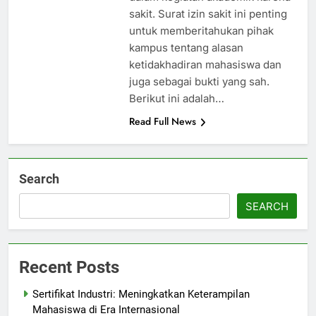
sakit. Surat izin sakit ini penting
untuk memberitahukan pihak
kampus tentang alasan
ketidakhadiran mahasiswa dan
juga sebagai bukti yang sah.
Berikut ini adalah…
Read Full News
Search
SEARCH
Recent Posts
Sertifikat Industri: Meningkatkan Keterampilan
Mahasiswa di Era Internasional