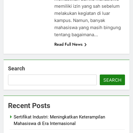
memiliki izin yang sah sebelum
melakukan kegiatan di luar
kampus. Namun, banyak
mahasiswa yang masih bingung
tentang bagaimana…
Read Full News
Search
SEARCH
Recent Posts
Sertifikat Industri: Meningkatkan Keterampilan
Mahasiswa di Era Internasional