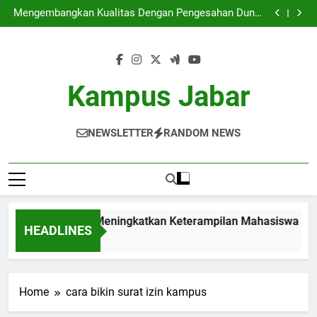
Sertifikat Industri: Meningkatkan Keterampilan
Skip
Mahasiswa di Era Internasional
Mengembangkan Kualitas Dengan Pengesahan Dunia
to
di Institusi Pendidikan
Blended Learning: Solusi Pembelajaran di Zaman
Digital
Rantai Blok di dalam pendidikan: Menciptakan
content
Transaksi yang jelas
Sertifikat Industri: Meningkatkan Keterampilan
Mahasiswa di Era Internasional
Mengembangkan Kualitas Dengan Pengesahan Dunia
di Institusi Pendidikan
Blended Learning: Solusi Pembelajaran di Zaman
Kampus Jabar
Digital
Rantai Blok di dalam pendidikan: Menciptakan
Transaksi yang jelas
NEWSLETTER
RANDOM NEWS
ertifikat Industri: Meningkatkan Keterampilan Mahasiswa di Er
HEADLINES
 Months Ago
Home
cara bikin surat izin kampus