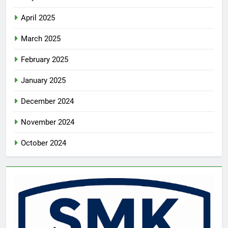
April 2025
March 2025
February 2025
January 2025
December 2024
November 2024
October 2024