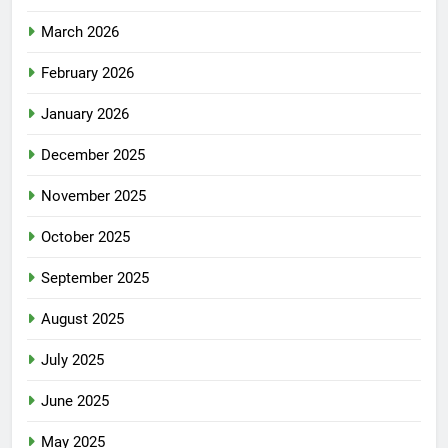
March 2026
February 2026
January 2026
December 2025
November 2025
October 2025
September 2025
August 2025
July 2025
June 2025
May 2025